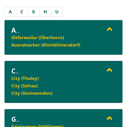
A
C
G
H
U
A
...
Altforweiler (Überherrn)
Auersmacher (Kleinblittersdorf)
C
...
City (Tholey)
City (Soltau)
City (Steinwenden)
G
...
Geislautern (Völklingen)