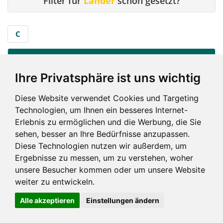
Filter für
Länder
schon gesetzt?
C
C
...
Ihre Privatsphäre ist uns wichtig
City (Koldenbüttel)
Diese Website verwendet Cookies und Targeting
Technologien, um Ihnen ein besseres Internet-
C
Erlebnis zu ermöglichen und die Werbung, die Sie
sehen, besser an Ihre Bedürfnisse anzupassen.
Diese Technologien nutzen wir außerdem, um
Ergebnisse zu messen, um zu verstehen, woher
unsere Besucher kommen oder um unsere Website
weiter zu entwickeln.
Impressum und mehr
Alle akzeptieren
Einstellungen ändern