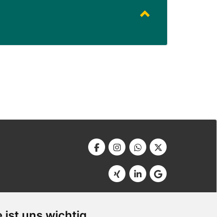
Werbeagentur Bonner
Am Soutyhof 15
 ist uns wichtig
D-66740 Saarlouis