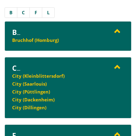
B
C
F
L
B
...
Bruchhof (Homburg)
C
...
City (Kleinblittersdorf)
City (Saarlouis)
City (Püttlingen)
City (Dackenheim)
City (Dillingen)
F