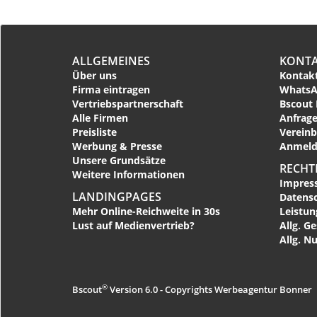
ALLGEMEINES
KONT
Über uns
Kontakt
Firma eintragen
WhatsA
Vertriebspartnerschaft
Bscout 
Alle Firmen
Anfrage
Preisliste
Vereinb
Werbung & Presse
Anmeld
Unsere Grundsätze
RECHT
Weitere Informationen
Impres
LANDINGPAGES
Datens
Mehr Online-Reichweite in 30s
Leistu
Lust auf Medienvertrieb?
Allg. G
Allg. N
®
Bscout
Version 6.0 - Copyrights Werbeagentur Bonner