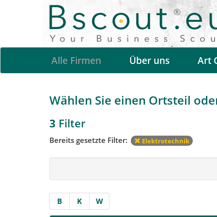
Alle Firmen
Über uns
Art 
Wählen Sie einen Ortsteil oder
3
Filter
Bereits gesetzte Filter:
Elektrotechnik
B
K
W