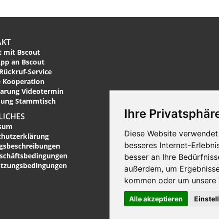
AKT
 mit Bscout
pp an Bscout
Rückruf-Service
 Kooperation
arung Videotermin
ung Stammtisch
Ihre Privatsphäre
LICHES
sum
Diese Website verwendet 
chutzerklärung
besseres Internet-Erlebni
ngsbeschreibungen
eschäftsbedingungen
besser an Ihre Bedürfnis
utzungsbedingungen
außerdem, um Ergebnisse
kommen oder um unsere W
Alle akzeptieren
Einstel