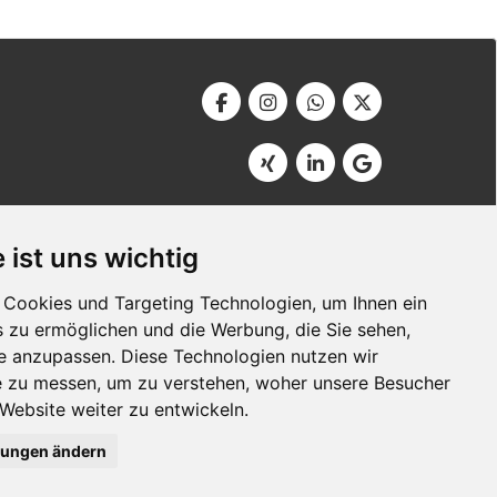
Werbeagentur Bonner
Am Soutyhof 15
 ist uns wichtig
D-66740 Saarlouis
Germany
Cookies und Targeting Technologien, um Ihnen ein
s zu ermöglichen und die Werbung, die Sie sehen,
se anzupassen. Diese Technologien nutzen wir
 zu messen, um zu verstehen, woher unsere Besucher
ebsite weiter zu entwickeln.
®
lungen ändern
Bscout
- Besser gefunden im Internet!