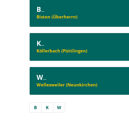
B
...
Bisten (Überherrn)
K
...
Köllerbach (Püttlingen)
W
...
Wellesweiler (Neunkirchen)
B
K
W