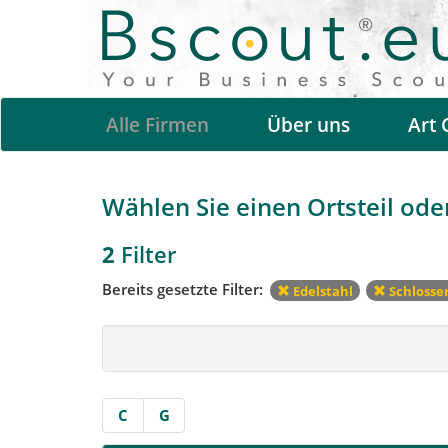
Alle Firmen
Über uns
Art 
Wählen Sie einen Ortsteil oder
2
Filter
Bereits gesetzte Filter:
Edelstahl
Schlosse
C
G