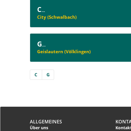
C
...
City (Schwalbach)
G
...
Geislautern (Völklingen)
C
G
ALLGEMEINES
KONT
Über uns
Kontakt