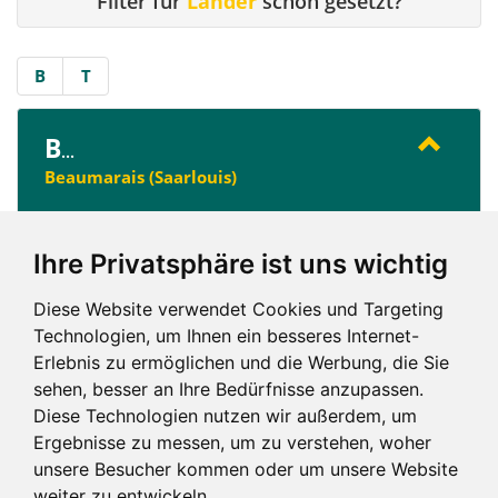
Filter für
Länder
schon gesetzt?
B
T
B
...
Beaumarais (Saarlouis)
Ihre Privatsphäre ist uns wichtig
T
...
Theley (Tholey)
Diese Website verwendet Cookies und Targeting
Technologien, um Ihnen ein besseres Internet-
Erlebnis zu ermöglichen und die Werbung, die Sie
sehen, besser an Ihre Bedürfnisse anzupassen.
B
T
Diese Technologien nutzen wir außerdem, um
Ergebnisse zu messen, um zu verstehen, woher
unsere Besucher kommen oder um unsere Website
weiter zu entwickeln.