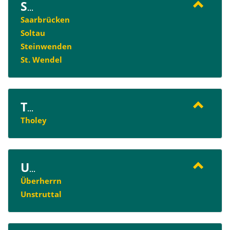
S
...
Saarbrücken
Soltau
Steinwenden
St. Wendel
T
...
Tholey
U
...
Überherrn
Unstruttal