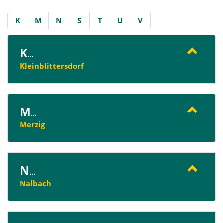
K
M
N
S
T
U
V
K
...
Kleinblittersdorf
M
...
Merzig
N
...
Nalbach