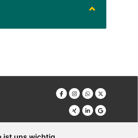
Werbeagentur Bonner
Am Soutyhof 15
 ist uns wichtig
D-66740 Saarlouis