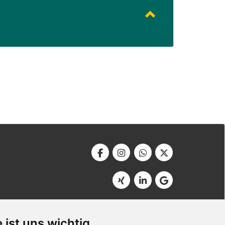
Werbeagentur Bonner
Am Soutyhof 15
 ist uns wichtig
D-66740 Saarlouis