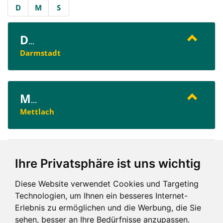
D
M
S
D
...
Darmstadt
M
...
Mettlach
S
...
Ihre Privatsphäre ist uns wichtig
Saarbrücken
Saarlouis
Diese Website verwendet Cookies und Targeting
Technologien, um Ihnen ein besseres Internet-
Erlebnis zu ermöglichen und die Werbung, die Sie
sehen, besser an Ihre Bedürfnisse anzupassen.
D
M
S