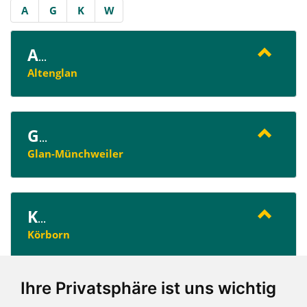
A
G
K
W
A
...
Altenglan
G
...
Glan-Münchweiler
K
...
Körborn
Ihre Privatsphäre ist uns wichtig
W
...