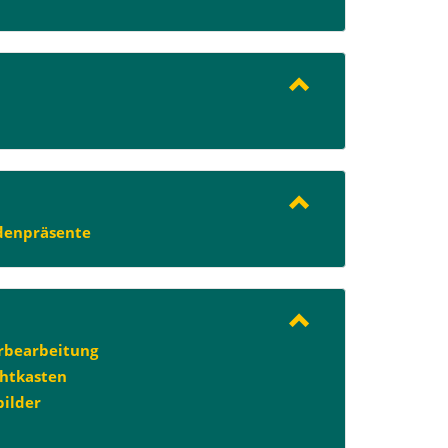
denpräsente
rbearbeitung
htkasten
bilder