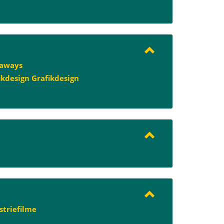
eaways
ikdesign Grafikdesign
striefilme