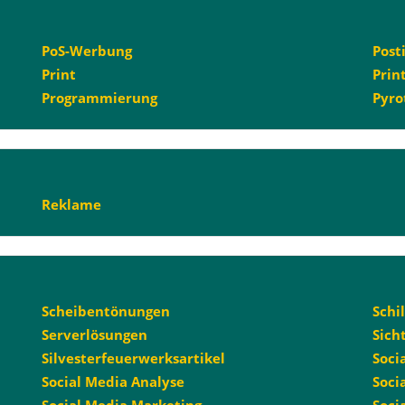
PoS-Werbung
Post
Print
Prin
Programmierung
Pyro
Reklame
Scheibentönungen
Schi
Serverlösungen
Sich
Silvesterfeuerwerksartikel
Soci
Social Media Analyse
Soci
Social Media Marketing
Soci