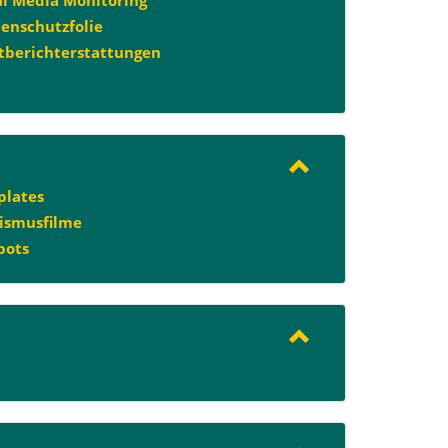
enschutzfolie
tberichterstattungen
lates
ismusfilme
pots