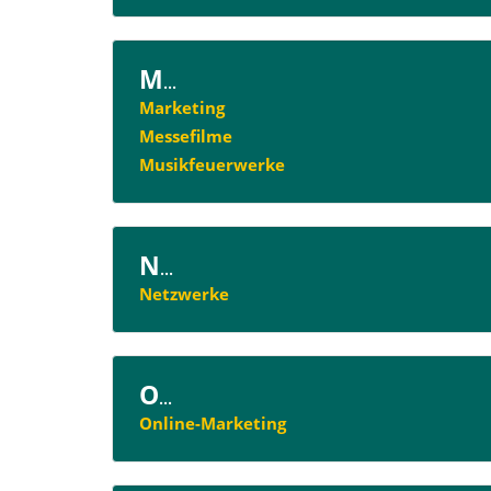
M
...
Marketing
Messefilme
Musikfeuerwerke
N
...
Netzwerke
O
...
Online-Marketing