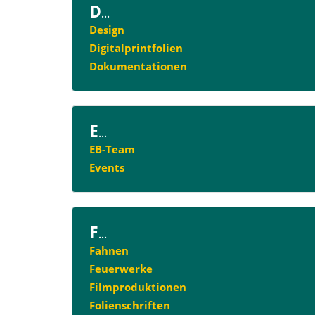
D
...
Design
Digitalprintfolien
Dokumentationen
E
...
EB-Team
Events
F
...
Fahnen
Feuerwerke
Filmproduktionen
Folienschriften