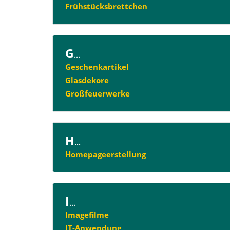
Frühstücksbrettchen
G
...
Geschenkartikel
Glasdekore
Großfeuerwerke
H
...
Homepageerstellung
I
...
Imagefilme
IT-Anwendung