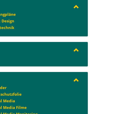
ingpläne
t Design
technik
lder
tschutzfolie
al Media
al Media Filme
al Media Monitoring