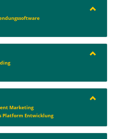
endungssoftware
ding
ent Marketing
s Platform Entwicklung