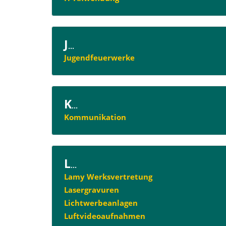
J
...
Jugendfeuerwerke
K
...
Kommunikation
L
...
Lamy Werksvertretung
Lasergravuren
Lichtwerbeanlagen
Luftvideoaufnahmen