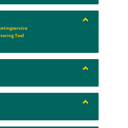
etingservice
toring Tool