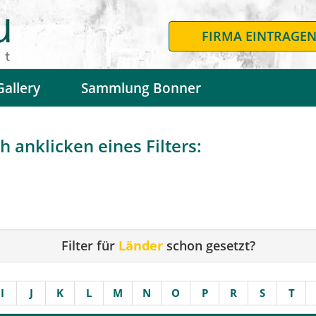
FIRMA EINTRAGE
Gallery
Sammlung Bonner
 anklicken eines Filters:
Filter für
Länder
schon gesetzt?
I
J
K
L
M
N
O
P
R
S
T