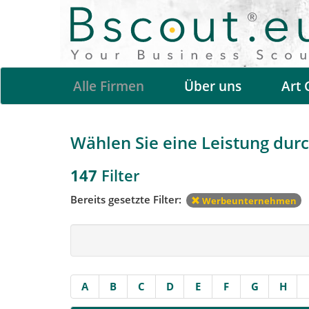
Alle Firmen
Über uns
Art 
Wählen Sie eine Leistung durch
147
Filter
Bereits gesetzte Filter:
Werbeunternehmen
A
B
C
D
E
F
G
H