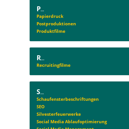
P
...
Papierdruck
Postproduktionen
Produktfilme
R
...
Recruitingfilme
S
...
Schaufensterbeschriftungen
SEO
Silvesterfeuerwerke
Social Media Ablaufoptimierung
Social Media Management