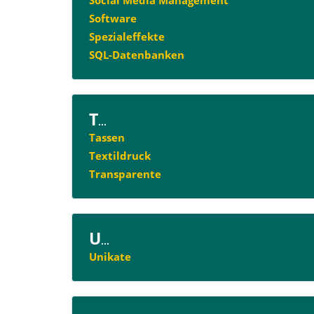
Software
Spezialeffekte
SQL-Datenbanken
T
...
Tassen
Textildruck
Transparente
U
...
Unikate