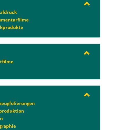
taldruck
umentarfilme
ckprodukte
tfilme
zeugfolierungen
produktion
en
graphie