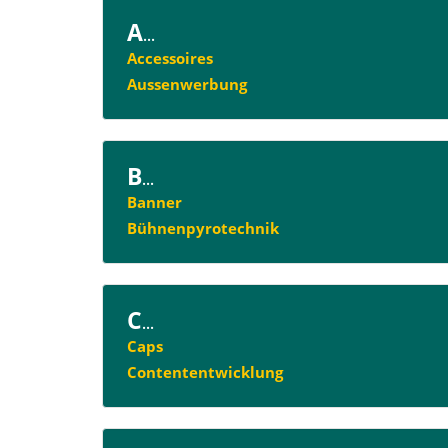
A
...
Accessoires
Aussenwerbung
B
...
Banner
Bühnenpyrotechnik
C
...
Caps
Contententwicklung