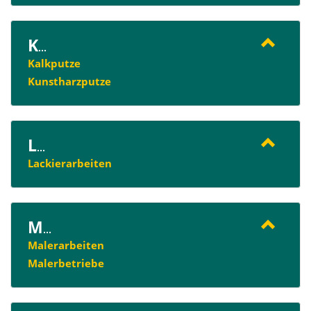
K
...
Kalkputze
Kunstharzputze
L
...
Lackierarbeiten
M
...
Malerarbeiten
Malerbetriebe