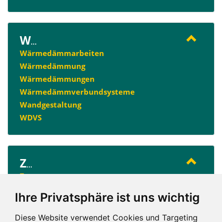
W
...
Wärmedämmarbeiten
Wärmedämmung
Wärmedämmungen
Wärmedämmverbundsysteme
Wandgestaltung
WDVS
Z
...
Zementputz
Ihre Privatsphäre ist uns wichtig
A
B
D
E
F
G
I
K
L
M
Diese Website verwendet Cookies und Targeting