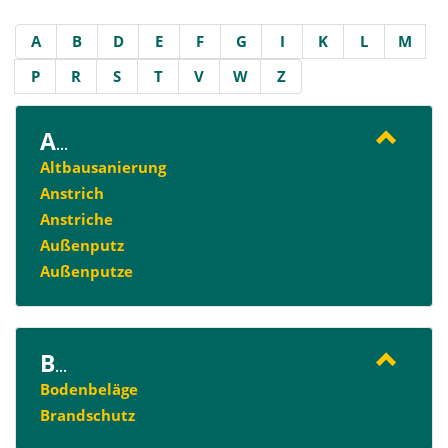
A
B
D
E
F
G
I
K
L
M
P
R
S
T
V
W
Z
A
...
Altbausanierung
Anstrich
Anstriche
Außenputz
Außenputze
B
...
Bodenbeläge
Brandschutz