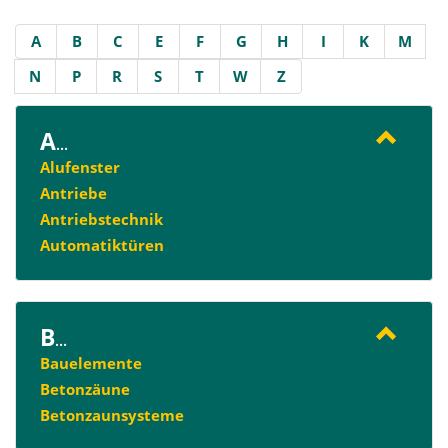
A
B
C
E
F
G
H
I
K
M
N
P
R
S
T
W
Z
A
...
Alufenster
Antriebe
Antriebstechnik
Automatiktüren
B
...
Bauelemente
Betonzäune
Betonzaunsysteme