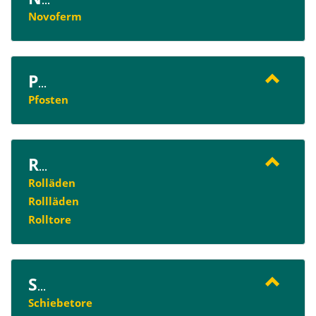
...
Novoferm
P
...
Pfosten
R
...
Rolläden
Rollläden
Rolltore
S
...
Schiebetore