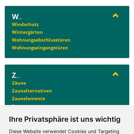
W
...
Windschutz
Wintergärten
Wohnungsabschlusstüren
Wohnungseingangstüren
Z
...
Zäune
Zaunalternativen
Zaunelemente
Zaunsysteme
Ihre Privatsphäre ist uns wichtig
A
B
C
E
F
G
H
I
K
M
Diese Website verwendet Cookies und Targeting