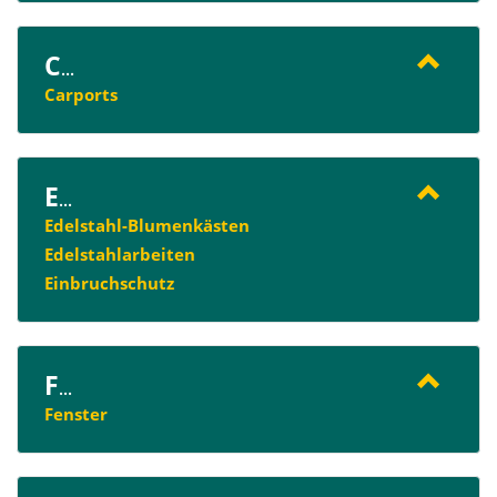
C
...
Carports
E
...
Edelstahl-Blumenkästen
Edelstahlarbeiten
Einbruchschutz
F
...
Fenster