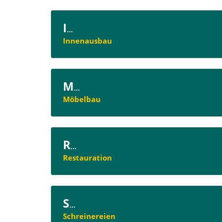
I
...
Innenausbau
M
...
Möbelbau
R
...
Restauration
S
...
Schreinereien