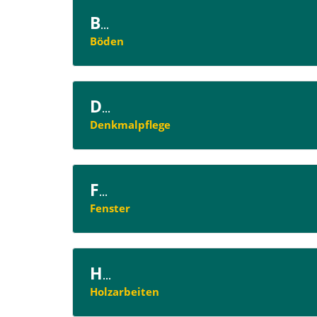
B
...
Böden
D
...
Denkmalpflege
F
...
Fenster
H
...
Holzarbeiten