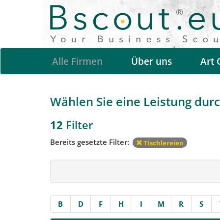
Alle Firmen
Über uns
Art 
Wählen Sie eine Leistung durch
12
Filter
Bereits gesetzte Filter:
Tischlereien
B
D
F
H
I
M
R
S