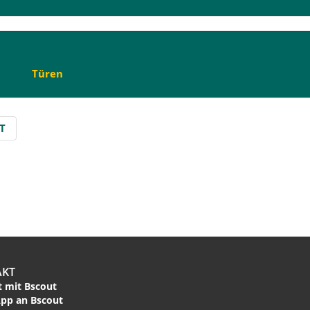
Türen
T
AKT
 mit Bscout
pp an Bscout