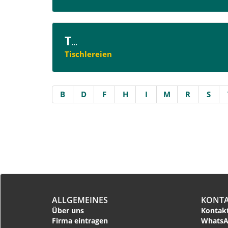
T
...
Tischlereien
B
D
F
H
I
M
R
S
ALLGEMEINES
KONT
Über uns
Kontakt
Firma eintragen
WhatsA