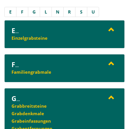
E
F
G
L
N
R
S
U
E
...
Einzelgrabsteine
F
...
Familiengrabmale
G
...
Grabbreitsteine
Grabdenkmale
Grabeinfassungen
Grabentfernungen