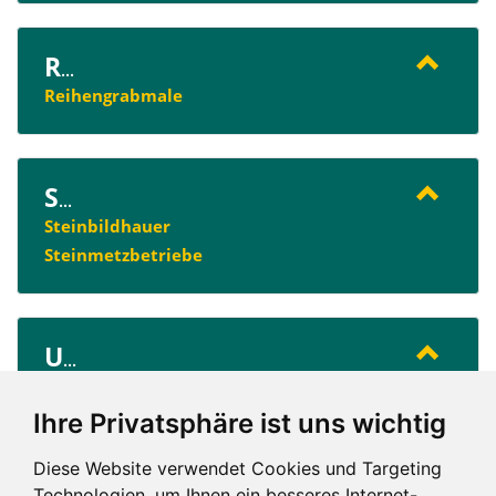
R
...
Reihengrabmale
S
...
Steinbildhauer
Steinmetzbetriebe
U
...
Urnengrabanlagen
Urnengrabmale
Ihre Privatsphäre ist uns wichtig
Diese Website verwendet Cookies und Targeting
Technologien, um Ihnen ein besseres Internet-