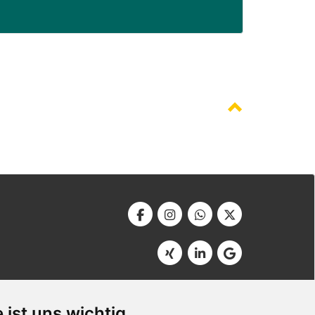
Werbeagentur Bonner
Am Soutyhof 15
 ist uns wichtig
D-66740 Saarlouis