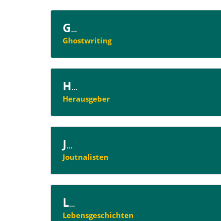
G
...
Ghostwriting
H
...
Herausgeber
J
...
Joutnalisten
L
...
Lebensgeschichten