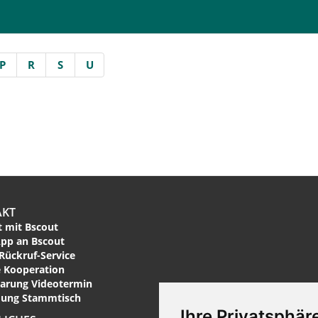
P
R
S
U
AKT
 mit Bscout
pp an Bscout
Rückruf-Service
 Kooperation
arung Videotermin
ung Stammtisch
Ihre Privatsphäre