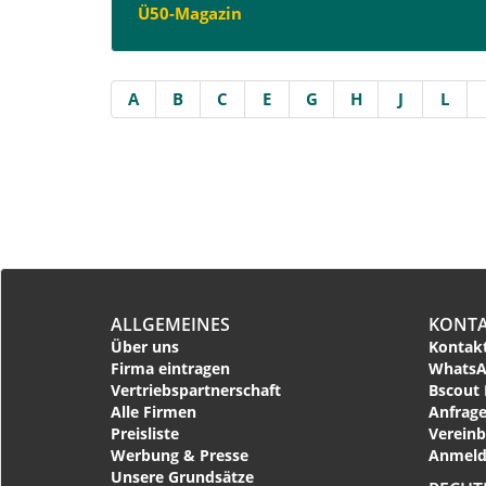
Ü50-Magazin
A
B
C
E
G
H
J
L
ALLGEMEINES
KONT
Über uns
Kontakt
Firma eintragen
WhatsA
Vertriebspartnerschaft
Bscout 
Alle Firmen
Anfrage
Preisliste
Vereinb
Werbung & Presse
Anmeld
Unsere Grundsätze