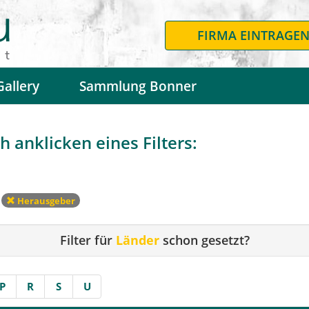
FIRMA EINTRAGE
Gallery
Sammlung Bonner
 anklicken eines Filters:
Herausgeber
Filter für
Länder
schon gesetzt?
P
R
S
U