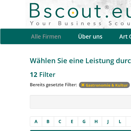
Alle Firmen
Über uns
Art 
Wählen Sie eine Leistung durch
12
Filter
Bereits gesetzte Filter:
Gastronomie & Kultur
A
B
C
E
G
H
J
L