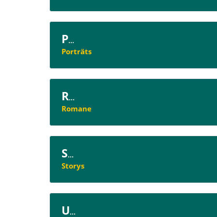
P
...
Porträts
R
...
Romane
S
...
Storys
U
...