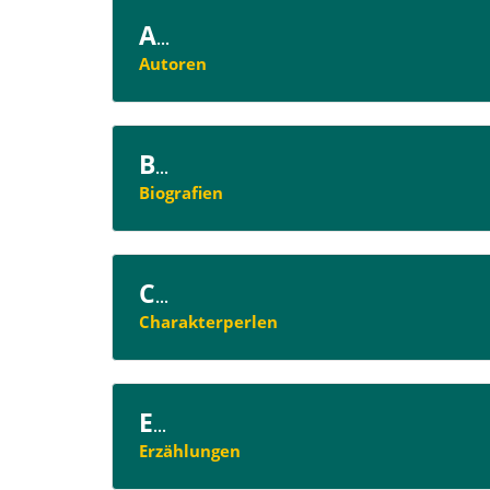
A
...
Autoren
B
...
Biografien
C
...
Charakterperlen
E
...
Erzählungen