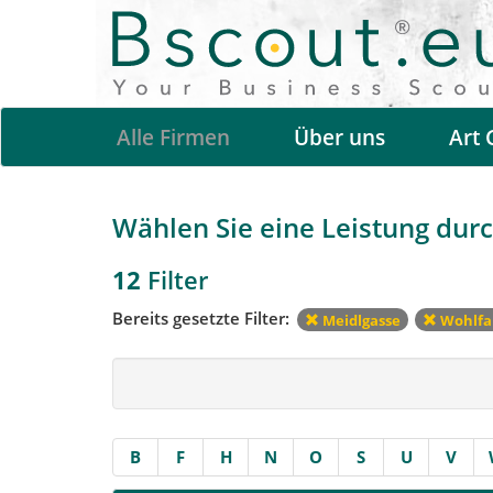
Alle Firmen
Über uns
Art 
Wählen Sie eine Leistung durch
12
Filter
Bereits gesetzte Filter:
Meidlgasse
Wohlfa
B
F
H
N
O
S
U
V