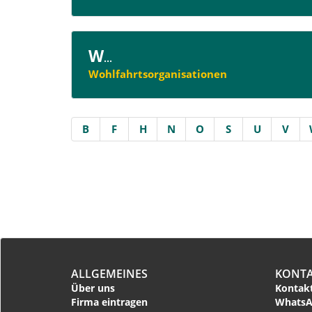
W
...
Wohlfahrtsorganisationen
B
F
H
N
O
S
U
V
ALLGEMEINES
KONT
Über uns
Kontakt
Firma eintragen
WhatsA