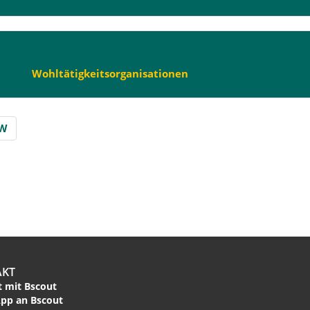
Wohltätigkeitsorganisationen
W
AKT
 mit Bscout
pp an Bscout