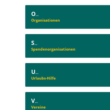
O
...
Organisationen
S
...
Spendenorganisationen
U
...
Urlaubs-Hilfe
V
...
Vereine