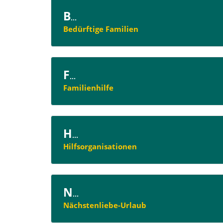
B
...
Bedürftige Familien
F
...
Familienhilfe
H
...
Hilfsorganisationen
N
...
Nächstenliebe-Urlaub