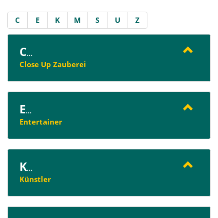
C
E
K
M
S
U
Z
C
...
Close Up Zauberei
E
...
Entertainer
K
...
Künstler