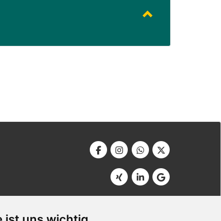
Werbeagentur Bonner
Am Soutyhof 15
 ist uns wichtig
D-66740 Saarlouis