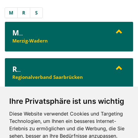
M
R
S
M
...
Merzig-Wadern
R
...
Regionalverband Saarbrücken
Ihre Privatsphäre ist uns wichtig
S
...
Saarlouis
Diese Website verwendet Cookies und Targeting
Technologien, um Ihnen ein besseres Internet-
Erlebnis zu ermöglichen und die Werbung, die Sie
sehen, besser an Ihre Bedürfnisse anzupassen.
M
R
S