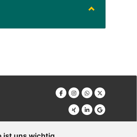
Werbeagentur Bonner
Am Soutyhof 15
 ist uns wichtig
D-66740 Saarlouis