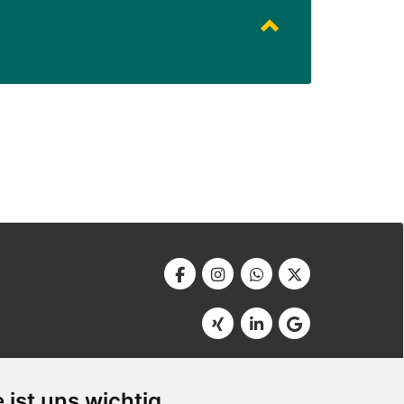
Werbeagentur Bonner
Am Soutyhof 15
 ist uns wichtig
D-66740 Saarlouis