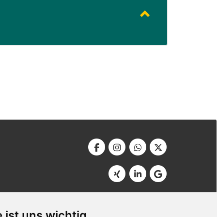
Werbeagentur Bonner
Am Soutyhof 15
 ist uns wichtig
D-66740 Saarlouis