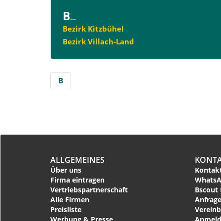
B
...
Bezirk Kitzbühel
Bezirk Villach-Land
B
ALLGEMEINES
KONT
Über uns
Kontakt
Firma eintragen
WhatsA
Vertriebspartnerschaft
Bscout 
Alle Firmen
Anfrage
Preisliste
Vereinb
Werbung & Presse
Anmeld