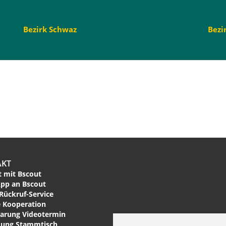
Bezirk Schwaz
Bezi
AKT
 mit Bscout
pp an Bscout
Rückruf-Service
 Kooperation
arung Videotermin
ung Stammtisch