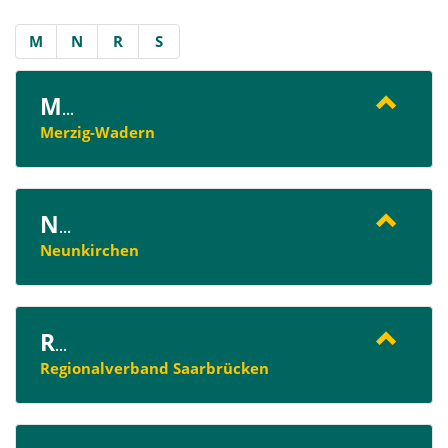
M
N
R
S
M
...
Merzig-Wadern
N
...
Neunkirchen
R
...
Regionalverband Saarbrücken