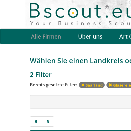
Alle Firmen
Über uns
Art 
Wählen Sie einen Landkreis ode
2
Filter
Bereits gesetzte Filter:
Saarland
Glaserei
R
S