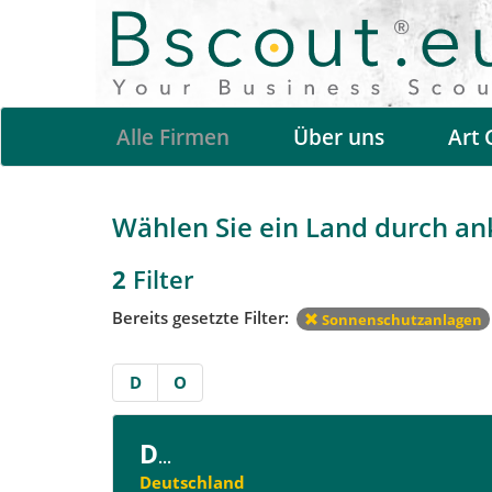
Alle Firmen
Über uns
Art 
Wählen Sie ein Land durch ank
2
Filter
Bereits gesetzte Filter:
Sonnenschutzanlagen
D
O
D
...
Deutschland