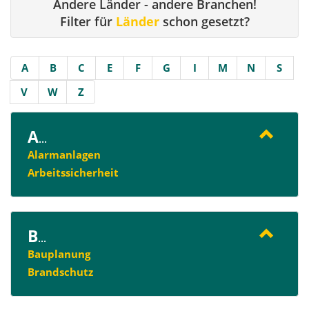
Andere Länder - andere Branchen!
Filter für
Länder
schon gesetzt?
A
B
C
E
F
G
I
M
N
S
V
W
Z
A
...
Alarmanlagen
Arbeitssicherheit
B
...
Bauplanung
Brandschutz