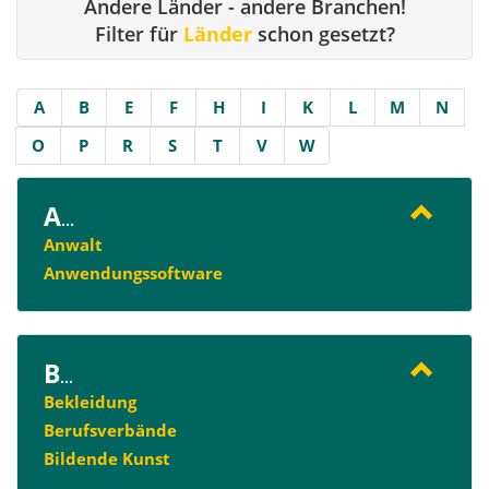
Andere Länder - andere Branchen!
Filter für
Länder
schon gesetzt?
A
B
E
F
H
I
K
L
M
N
O
P
R
S
T
V
W
A
...
Anwalt
Anwendungssoftware
B
...
Bekleidung
Berufsverbände
Bildende Kunst