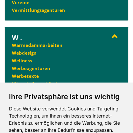
Vereine
Vermittlungsagenturen
W
...
Wärmedämmarbeiten
Webdesign
Wellness
Werbeagenturen
Werbetexte
Wirtschaftsverbände
Ihre Privatsphäre ist uns wichtig
A
B
E
F
H
I
K
L
M
N
Diese Website verwendet Cookies und Targeting
Technologien, um Ihnen ein besseres Internet-
O
P
R
S
T
V
W
Erlebnis zu ermöglichen und die Werbung, die Sie
sehen, besser an Ihre Bedürfnisse anzupassen.