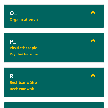
O
...
Organisationen
P
...
Physiotherapie
Psychotherapie
R
...
Rechtsanwälte
Rechtsanwalt