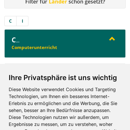
Filter für
Länder
schon gesetzt?
C
I
C
...
Computerunterricht
I
...
Ihre Privatsphäre ist uns wichtig
IT-Schulungen
IT-Trainer
Diese Website verwendet Cookies und Targeting
Technologien, um Ihnen ein besseres Internet-
Erlebnis zu ermöglichen und die Werbung, die Sie
sehen, besser an Ihre Bedürfnisse anzupassen.
C
I
Diese Technologien nutzen wir außerdem, um
Ergebnisse zu messen, um zu verstehen, woher